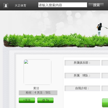
搜索
大正体育
所属俱乐部：
所属 球队：
黄洁
自我介绍：
粉丝：4
关注：501
+关注
@ Ta